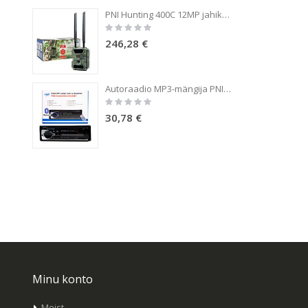
PNI Hunting 400C 12MP jahikaamera 4G LTE internetiga, GPS, edastab samaaegselt videot ja fotot telefonis, 4 meili, FTP, full HD 1080P, Night Vision, 57 nähtamatut LED-i loomadele
Rating:
0%
246,28 €
Autoraadio MP3-mängija PNI Clementine 8428BT 4x45w 1 DIN koos SD, USB, AUX, RCA ja Bluetooth 12V-ga
Rating:
0%
30,78 €
Minu konto
Meist