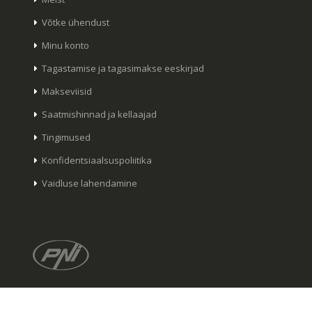
Võtke ühendust
Minu konto
Tagastamise ja tagasimakse eeskirjad
Makseviisid
Saatmishinnad ja kellaajad
Tingimused
Konfidentsiaalsuspoliitika
Vaidluse lahendamine