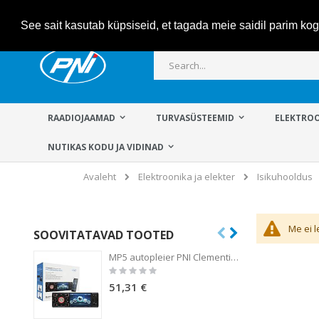
Skip
See sait kasutab küpsiseid, et tagada meie saidil parim k
to
Content
Otsi
RAADIOJAAMAD
TURVASÜSTEEMID
ELEKTROO
NUTIKAS KODU JA VIDINAD
Elektroonika ja elekter
Isikuhooldus
Avaleht
Me ei l
SOOVITATAVAD TOOTED
MP5 autopleier PNI Clementine 9545 1DIN 4-tolline ekraan, 50Wx4, Bluetooth, FM-raadio, SD ja USB, 2 RCA video IN / OUT
Rating:
0%
51,31 €