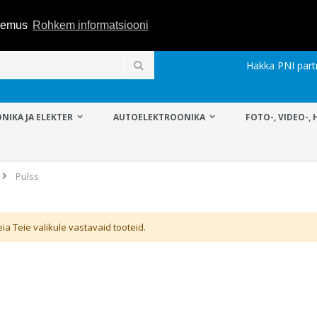
ogemus
Rohkem informatsiooni
Hakka PNI part
Otsi
NIKA JA ELEKTER
AUTOELEKTROONIKA
FOTO-, VIDEO-, 
Pulss
eia Teie valikule vastavaid tooteid.
Autoraadio MP3-mängija PNI Clementine 8440, 4x45w, 12V, 1 DIN, koos SD, USB, AUX, RCA
Rating:
Rating:
0%
0%
22,57 €
246,28 €