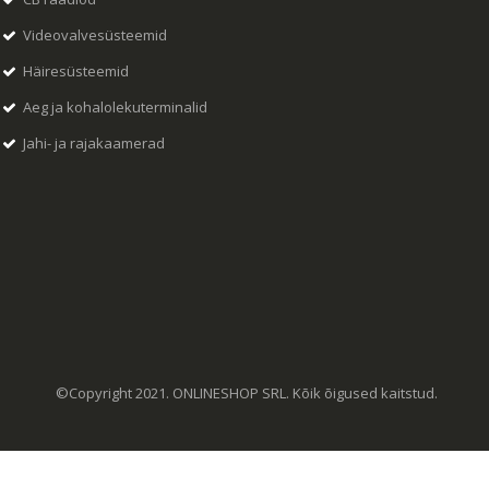
Videovalvesüsteemid
Häiresüsteemid
Aeg ja kohalolekuterminalid
Jahi- ja rajakaamerad
©Copyright 2021. ONLINESHOP SRL. Kõik õigused kaitstud.