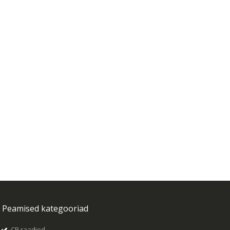
CB raadiojaam PNI Escort HP 65 ASQ, multi-norm, Noise Blanker, ASQ, reguleeritav SQ, 12 V - 24 V, kaasas sigaretisüütaja pistik
AHD PNI House PTZ1500 5MP videovalve komplekt - DVR ja 4 väliskaamerat
Peamised kategooriad
CB raadiod