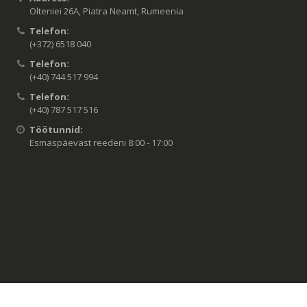
Olteniei 26A, Piatra Neamt, Rumeenia
Telefon:
(+372) 6518 040
Telefon:
(+40) 744 517 994
Telefon:
(+40) 787 517 516
Töötunnid:
Esmaspäevast reedeni 8:00 - 17:00