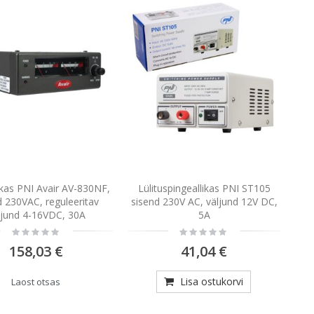
ikas PNI Avair AV-830NF,
Lülituspingeallikas PNI ST105
d 230VAC, reguleeritav
sisend 230V AC, väljund 12V DC,
ljund 4-16VDC, 30A
5A
Rating:
Rating:
0%
0%
158,03 €
41,04 €
Lisa ostukorvi
Laost otsas