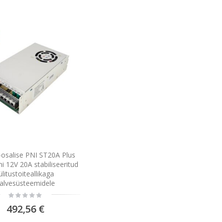
-osalise PNI ST20A Plus
i 12V 20A stabiliseeritud
lülitustoiteallikaga
alvesüsteemidele
Rating:
0%
492,56 €