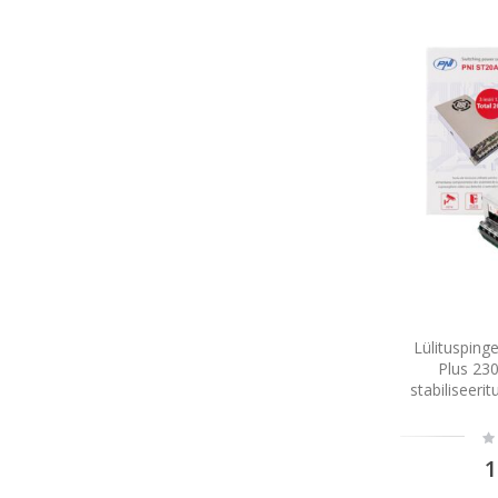
Lülitusping
Plus 23
stabiliseeri
Ra
0
1