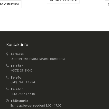
isa ostukorvi
Kontaktinfo
Aadress:
Olteniei 26A, Piatra Neamt, Rumeenia
Telefon:
(+372) 6518 040
Telefon:
(+40) 744 517 994
Telefon:
(+40) 787 517 516
Töötunnid:
Esmaspäevast reedeni 8:00 - 17:00