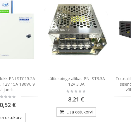
plokk PNI STC15.2A
Lülituspinge allikas PNI ST3.3A
Toiteall
s, 12V 15A 180W, 9
12V 3.3A
sisen
väljundit
vä
Rating:
0%
ting:
8,21 €
%
0,52 €
Lisa ostukorvi
isa ostukorvi