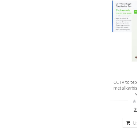
CCTV toite
metallkarbi
Ra
0
2
L