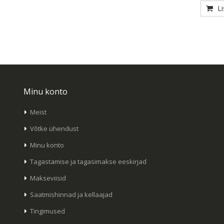
L
Minu konto
Meist
Võtke ühendust
Minu konto
Tagastamise ja tagasimakse eeskirjad
Makseviisid
Saatmishinnad ja kellaajad
Tingimused