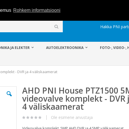
ogemus
Rohkem informatsiooni
Hakka PNI part
Otsi
NIKA JA ELEKTER
AUTOELEKTROONIKA
FOTO-, VIDEO-, 
mplekt - DVR ja 4 väliskaamerat
AHD PNI House PTZ1500 5
videovalve komplekt - DVR 
4 väliskaamerat
Ole esimene arvustaja
Videovalve komplekt, 5MP AHD DVR ja 4 5MP välikaamerat.