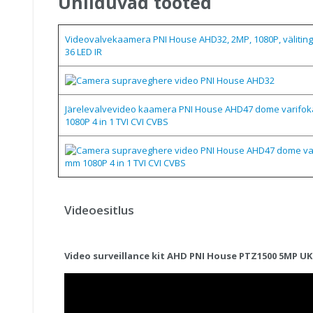
Ühilduvad tooted
Videovalvekaamera PNI House AHD32, 2MP, 1080P, väliting
36 LED IR
Järelevalvevideo kaamera PNI House AHD47 dome varifok
1080P 4 in 1 TVI CVI CVBS
Videoesitlus
Video surveillance kit AHD PNI House PTZ1500 5MP UK