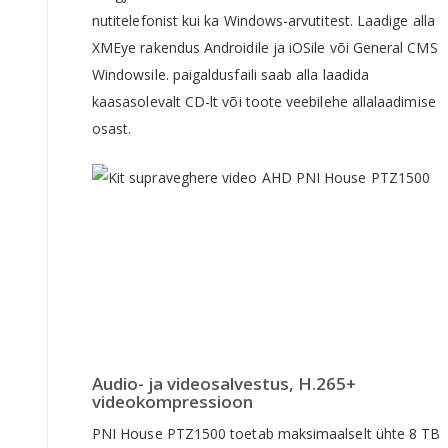
nutitelefonist kui ka Windows-arvutitest. Laadige alla
XMEye rakendus Androidile ja iOSile või General CMS
Windowsile. paigaldusfaili saab alla laadida
kaasasolevalt CD-lt või toote veebilehe allalaadimise
osast.
Audio- ja videosalvestus, H.265+
videokompressioon
PNI House PTZ1500 toetab maksimaalselt ühte 8 TB