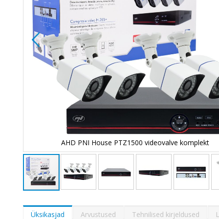
AHD PNI House PTZ1500 videovalve komplekt
Skip
to
the
Üksikasjad
Arvustused
Tehnilised kirjeldused
L