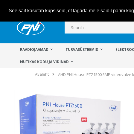
Skip
See sait kasutab küpsiseid, et tagada meie saidil parim k
to
Content
Otsi
RAADIOJAAMAD
TURVASÜSTEEMID
ELEKTROO
NUTIKAS KODU JA VIDINAD
Avaleht
AHD PNI House PTZ1500 5MP videovalve ko
Skip
to
the
end
of
the
images
gallery