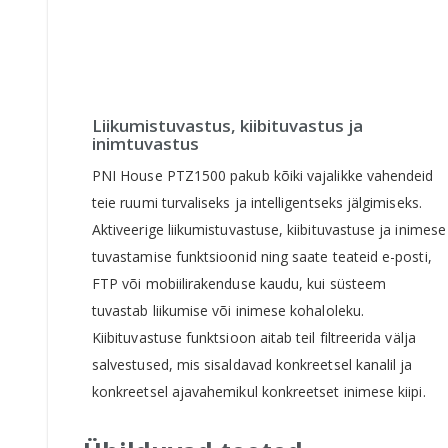
Liikumistuvastus, kiibituvastus ja
inimtuvastus
PNI House PTZ1500 pakub kõiki vajalikke vahendeid
teie ruumi turvaliseks ja intelligentseks jälgimiseks.
Aktiveerige liikumistuvastuse, kiibituvastuse ja inimese
tuvastamise funktsioonid ning saate teateid e-posti,
FTP või mobiilirakenduse kaudu, kui süsteem
tuvastab liikumise või inimese kohaloleku.
Kiibituvastuse funktsioon aitab teil filtreerida välja
salvestused, mis sisaldavad konkreetsel kanalil ja
konkreetsel ajavahemikul konkreetset inimese kiipi.