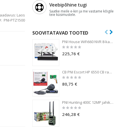
Veebipõhine tugi
Saatke meile e-kiri ja me vastame kõigile
teie küsimustele.
aadavus:
Laos
PNI-PTZ1500
SOOVITATAVAD TOOTED
PNI House WiFi660 NVR 8-kanaliline videovalve komplekt 4 välistingimustes kasutatava juhtmevaba kaameraga 3MP, P2P, IP66
Rating:
0%
225,76 €
CB PNI Escort HP 6550 CB raadiojaam koos paigaldatud PNI ECH01-ga, multistandardne, 4W, AM-FM, 12V, ASQ, kajarežiimiga
Rating:
0%
80,75 €
PNI Hunting 400C 12MP jahikaamera 4G LTE internetiga, GPS, edastab samaaegselt videot ja fotot telefonis, 4 meili, FTP, full HD 1080P, Night Vision, 57 nähtamatut LED-i loomadele
Rating:
0%
246,28 €