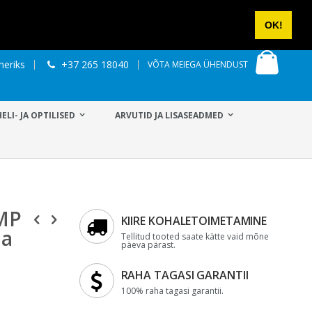
VÕTA ÜHENDUST
LOGI SISSE
UUS KONTO
OK!
Minu os
neriks
+37 265 18040
VÕTA MEIEGA ÜHENDUST
HELI- JA OPTILISED
ARVUTID JA LISASEADMED
MP
KIIRE KOHALETOIMETAMINE
ja
Tellitud tooted saate kätte vaid mõne
päeva pärast.
RAHA TAGASI GARANTII
100% raha tagasi garantii.