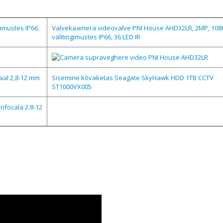
imustes IP66,
Valvekaamera videovalve PNI House AHD32LR, 2MP, 108
välitingimustes IP66, 36 LED IR
aal 2,8-12 mm
Sisemine kõvaketas Seagate SkyHawk HDD 1TB CCTV
ST1000VX005