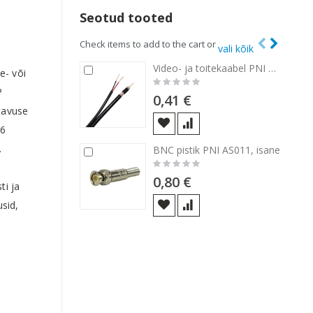
Seotud tooted
Check items to add to the cart or
vali kõik
Video- ja toitekaabel PNI CCTV-B valvekaamerale 1 meetri kaugusel
Lisa
Lisa
e- või
Rating:
ostukorvi
ost
0%
P
0,41 €
tavuse
66
.
BNC pistik PNI AS011, isane
Lisa
Lisa
Rating:
ostukorvi
ost
e
0%
0,80 €
ti ja
sid,