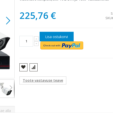
225,76 €
S
SKU
Lisa ostukorvi
AHD PNI House PTZ1500 videovalve komplekt
Toote vastavuse teave
ae alla