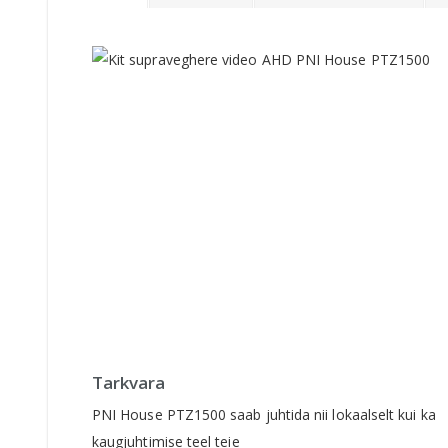
beginning
of
the
images
gallery
Tarkvara
PNI House PTZ1500 saab juhtida nii lokaalselt kui ka
kaugjuhtimise teel teie