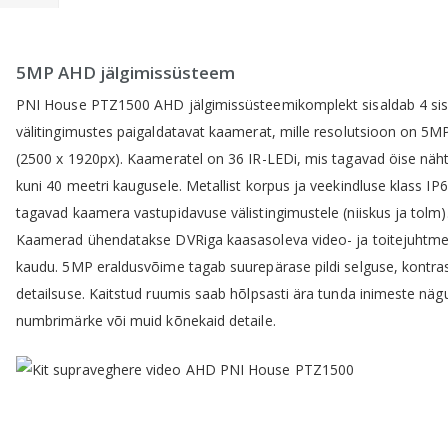
5MP AHD jälgimissüsteem
PNI House PTZ1500 AHD jälgimissüsteemikomplekt sisaldab 4 sis
välitingimustes paigaldatavat kaamerat, mille resolutsioon on 5M
(2500 x 1920px). Kaameratel on 36 IR-LEDi, mis tagavad öise näh
kuni 40 meetri kaugusele. Metallist korpus ja veekindluse klass IP
tagavad kaamera vastupidavuse välistingimustele (niiskus ja tolm)
Kaamerad ühendatakse DVRiga kaasasoleva video- ja toitejuhtm
kaudu. 5MP eraldusvõime tagab suurepärase pildi selguse, kontras
detailsuse. Kaitstud ruumis saab hõlpsasti ära tunda inimeste nägu
numbrimärke või muid kõnekaid detaile.