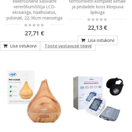
elektrooniline käsivarre
termomeetri komplekt kehale
vererõhumõõtja LCD-
ja pindadele koos kleepuva
ekraaniga, häälhoiatus,
lipikuga
pulsinäit, 22-36cm mansetiga
Rating:
0%
Rating:
22,13 €
0%
27,71 €
Lisa ostukorvi
Lisa ostukorvi
Toote vastavuse teave