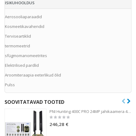
ISIKUHOOLDUS
Aerosooliaparaadid
Kosmeetikavahendid
Terviseartiklid
termomeetrid
sfügmomanomeetrites
Elektrilised pardlid
Aroomiteraapia eeterlikud õlid
Pulss
SOOVITATAVAD TOOTED
PNI Hunting 400C PRO 24MP jahikaamera 4G LTE internetiga, GPS, edastab samaaegselt videot ja fotot telefoni, 4 meili, FTP, full HD 1080P, Night Vision, 59 nähtamatut LED-i loomadele
Rating:
0%
246,28 €