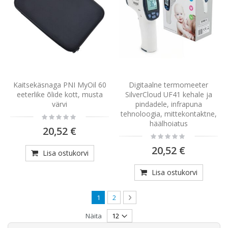
Kaitsekäsnaga PNI MyOil 60
Digitaalne termomeeter
eeterlike õlide kott, musta
SilverCloud UF41 kehale ja
värvi
pindadele, infrapuna
tehnoloogia, mittekontaktne,
Rating:
0%
häälhoiatus
20,52 €
Rating:
0%
20,52 €
Lisa ostukorvi
Lisa ostukorvi
Page
You're currently reading page
Page
Page
Järgmine
1
2
Näita