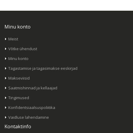
Minu konto
Meist
Võtke ühendust
Minu konto
Tagastamise ja tagasimakse eeskirjad
Makseviisid
Saatmishinnad ja kellaajad
Tingimused
Konfidentsiaalsuspoliitika
Vaidluse lahendamine
Kontaktinfo