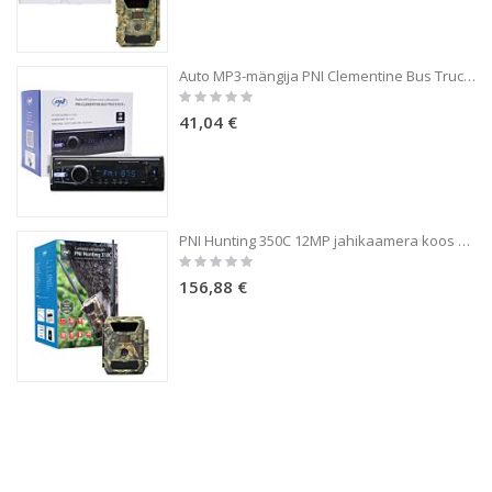
Auto MP3-mängija PNI Clementine Bus Truck 8524BT RDS 4x45w 12V / 24V 1 DIN SD, USB, AUX, RCA ja Bluetoothiga
Rating:
0%
41,04 €
PNI Hunting 350C 12MP jahikaamera koos 3G interneti, SMS-iga, edastab liikumisfotosid telefonis, e-posti teel, FTP, täis HD 1080P, Night Vision, 58 nähtamatut LED-i loomadele
Rating:
0%
156,88 €