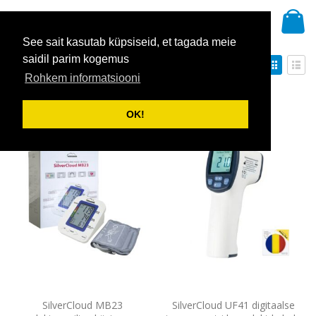
Skip
Mi
to
Otsi
Content
See sait kasutab küpsiseid, et tagada meie
saidil parim kogemus
Määra
Kuvami
Sorteeri
kahanevas
Rohkem informatsiooni
Ruudustik
Nime
suunas
Näita
OK!
SilverCloud MB23
SilverCloud UF41 digitaalse