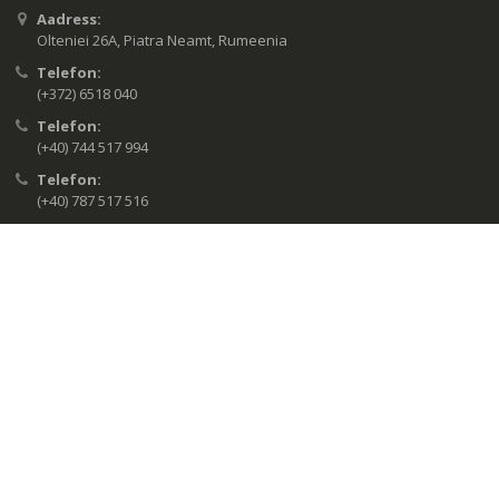
Aadress:
Olteniei 26A, Piatra Neamt, Rumeenia
Telefon:
(+372) 6518 040
Telefon:
(+40) 744 517 994
Telefon:
(+40) 787 517 516
Töötunnid:
Esmaspäevast reedeni 8:00 - 17:00
Peamised kategooriad
CB raadiod
Videovalvesüsteemid
Häiresüsteemid
Aeg ja kohalolekuterminalid
Jahi- ja rajakaamerad