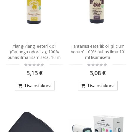
Ylang-Ylangi eeterlik õli
Tähtaniisi eeterlik õli (illicium
(Cananga odorata), 100%
verum) 100% puhas ilma 10
puhas ilma lisamiseta, 10 ml
ml lisamiseta
Rating:
Rating:
0%
0%
5,13 €
3,08 €
Lisa ostukorvi
Lisa ostukorvi