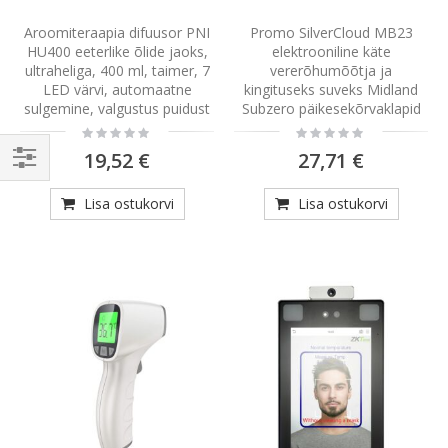
Aroomiteraapia difuusor PNI
Promo SilverCloud MB23
HU400 eeterlike õlide jaoks,
elektrooniline käte
ultraheliga, 400 ml, taimer, 7
vererõhumõõtja ja
LED värvi, automaatne
kingituseks suveks Midland
sulgemine, valgustus puidust
Subzero päikesekõrvaklapid
Rating:
Rating:
0%
0%
19,52 €
27,71 €
Vali
Lisa ostukorvi
Lisa ostukorvi