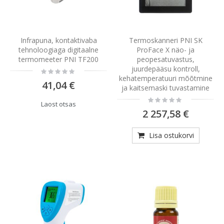
Infrapuna, kontaktivaba
Termoskanneri PNI SK
tehnoloogiaga digitaalne
ProFace X näo- ja
termomeeter PNI TF200
peopesatuvastus,
juurdepääsu kontroll,
Rating:
0%
kehatemperatuuri mõõtmine
41,04 €
ja kaitsemaski tuvastamine
Rating:
Laost otsas
0%
2 257,58 €
Lisa ostukorvi