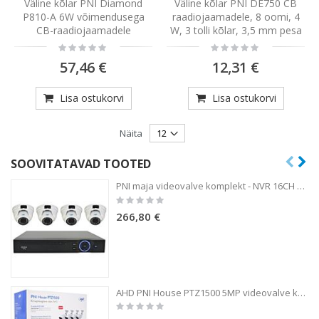
Väline kõlar PNI Diamond
Väline kõlar PNI DE750 CB
P810-A 6W võimendusega
raadiojaamadele, 8 oomi, 4
CB-raadiojaamadele
W, 3 tolli kõlar, 3,5 mm pesa
Rating:
Rating:
0%
0%
57,46 €
12,31 €
Lisa ostukorvi
Lisa ostukorvi
Näita
SOOVITATAVAD TOOTED
PNI maja videovalve komplekt - NVR 16CH 1080P ja 4 kaamerat IP2DOME 1080P varifocal
Rating:
0%
266,80 €
AHD PNI House PTZ1500 5MP videovalve komplekt - DVR ja 4 väliskaamerat
Rating:
0%