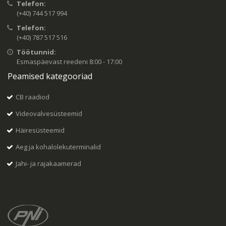
Telefon:
(+40) 744 517 994
Telefon:
(+40) 787 517 516
Töötunnid:
Esmaspäevast reedeni 8:00 - 17:00
Peamised kategooriad
CB raadiod
Videovalvesüsteemid
Häiresüsteemid
Aeg ja kohalolekuterminalid
Jahi- ja rajakaamerad