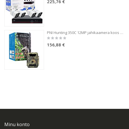
225,76 €
PNI Hunting 350C 12MP jahikaamera koos 3G interneti, SMS-iga, edastab liikumisfotosid telefonis, e-posti teel, FTP, täis HD 1080P, Night Vision, 58 nähtamatut LED-i loomadele
Rating:
0%
156,88 €
Minu konto