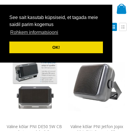
Skip
Mi
to
Otsi
Content
See sait kasutab küpsiseid, et tagada meie
saidil parim kogemus
Määra
Kuvami
Sorteeri
kahanevas
Rohkem informatsiooni
Ruudustik
Nime
suunas
Näita
OK!
Väline kõlar PNI DE50 5W CB
Väline kõlar PNI Jetfon Jopix