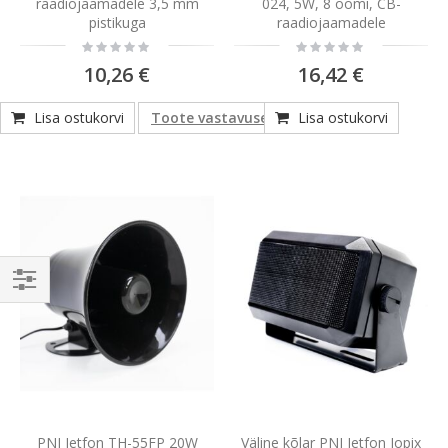
raadiojaamadele 3,5 mm
024, 5W, 8 oomi, CB-
pistikuga
raadiojaamadele
Rating:
Rating:
0%
0%
10,26 €
16,42 €
Lisa ostukorvi
Toote vastavuse teave
Lisa ostukorvi
Vali
PNI Jetfon TH-55FP 20W
Väline kõlar PNI Jetfon Jopix