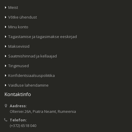
Meist
Võtke ühendust
Minu konto
Tagastamise ja tagasimakse eeskirjad
Makseviisid
Saatmishinnad ja kellaajad
Tingimused
Konfidentsiaalsuspoliitika
Vaidluse lahendamine
Kontaktinfo
Aadress:
Olteniei 26A, Piatra Neamt, Rumeenia
Telefon:
(+372) 6518 040