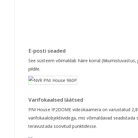
E-posti seaded
See süsteem võimaldab häire korral (liikumistuvastus, 
pildile.
Varifokaalsed läätsed
PNI House IP2DOME videokaamera on varustatud 2,8
varifokaalobjektiividega, mis võimaldavad seadistada 
teravustada soovitud punktidesse.