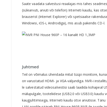
Saate vaadata salvestusi reaalajas mis tahes seadmes
(sülearvuti, arvuti või telefon) Interneti kaudu, kas ots
brauserist (Internet Explorer) või spetsiaalse rakendus
Windowsi, iOS-i, Androidiga), mis asub pakendis CD-l.
Juhtmed
Teil on võimalus ühendada mitut tüüpi monitore, kun
on varustatud HDMI- ja VGA-väljundiga. NVR-i installi
le salvestatud videosalvestisi saab laadida kohapeal U
mälupulgale, tooteliidese (USB2.0 või USB3.0) kaudu v
kaugjuhtimisega, Interneti kaudu otse arvutisse. Tänu
LAN-pordile pääseb PNI House 960P NVR-ile juurde Int