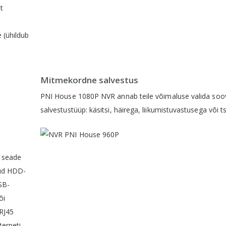
t
e
e (ühildub
Mitmekordne salvestus
PNI House 1080P NVR annab teile võimaluse valida soo
salvestustüüp: käsitsi, häirega, liikumistuvastusega või ts
a seade
tud HDD-
SB-
õi
 RJ45
erneti