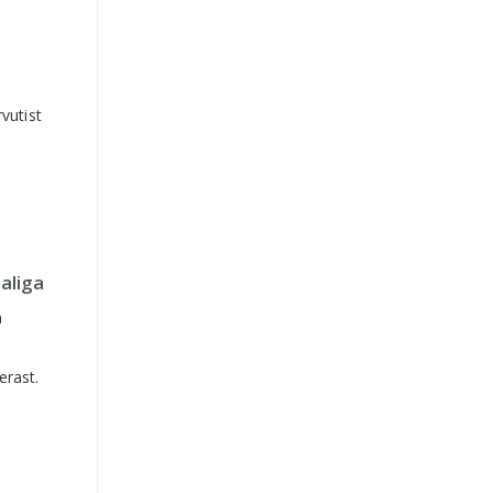
vutist
aliga
a
rast.