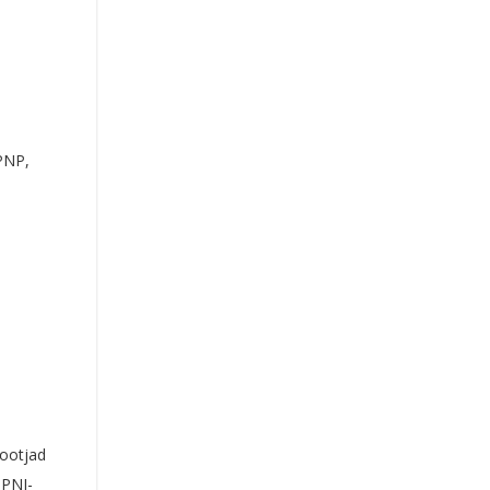
d
PNP,
ootjad
 PNI-