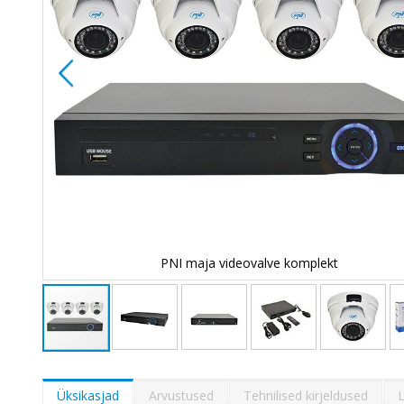
PNI maja videovalve komplekt
Skip
to
the
Üksikasjad
Arvustused
Tehnilised kirjeldused
L