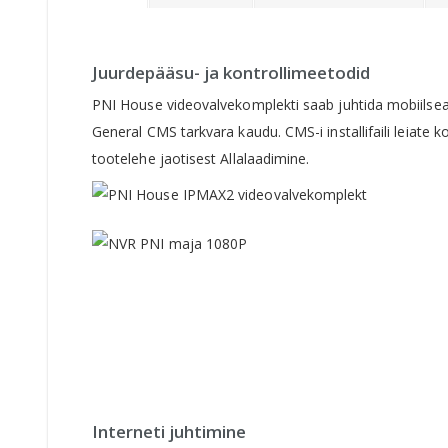
beginning
of
the
images
Juurdepääsu- ja kontrollimeetodid
gallery
PNI House videovalvekomplekti saab juhtida mobiilsea
General CMS tarkvara kaudu. CMS-i installifaili leiate ko
tootelehe jaotisest Allalaadimine.
Interneti juhtimine