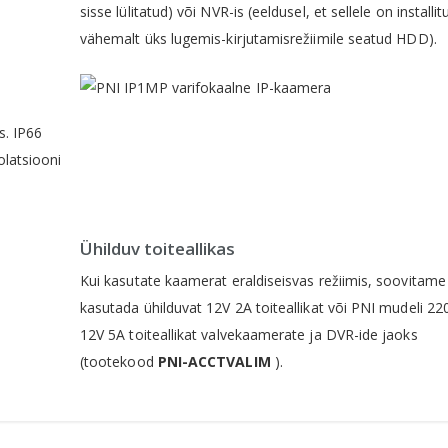
sisse lülitatud) või NVR-is (eeldusel, et sellele on installit
vähemalt üks lugemis-kirjutamisrežiimile seatud HDD).
s. IP66
latsiooni
Ühilduv toiteallikas
Kui kasutate kaamerat eraldiseisvas režiimis, soovitame
kasutada ühilduvat 12V 2A toiteallikat või PNI mudeli 22
12V 5A toiteallikat valvekaamerate ja DVR-ide jaoks
(tootekood
PNI-ACCTVALIM
).