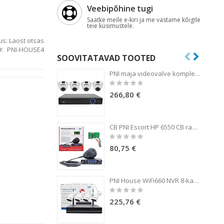
Veebipõhine tugi
Saatke meile e-kiri ja me vastame kõigile
teie küsimustele.
us:
Laost otsas
PNI-HOUSE4
SOOVITATAVAD TOOTED
PNI maja videovalve komplekt - NVR 16CH 1080P ja 4 kaamerat IP2DOME 1080P varifocal
Rating:
0%
266,80 €
CB PNI Escort HP 6550 CB raadiojaam koos paigaldatud PNI ECH01-ga, multistandardne, 4W, AM-FM, 12V, ASQ, kajarežiimiga
Rating:
0%
80,75 €
PNI House WiFi660 NVR 8-kanaliline videovalve komplekt 4 välistingimustes kasutatava juhtmevaba kaameraga 3MP, P2P, IP66
Rating:
0%
225,76 €