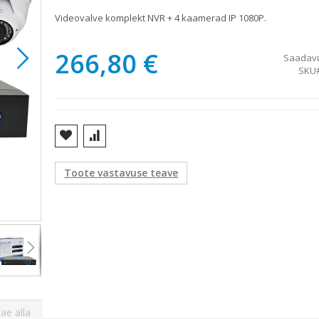
Videovalve komplekt NVR + 4 kaamerad IP 1080P.
266,80 €
Saadav
SKU
Toote vastavuse teave
PNI maja videovalve komplekt
ae alla