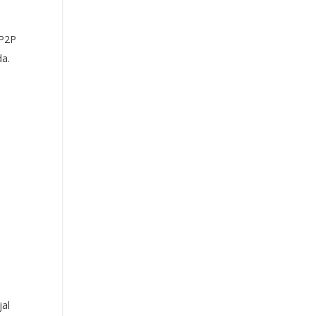
 P2P
da.
,
jal