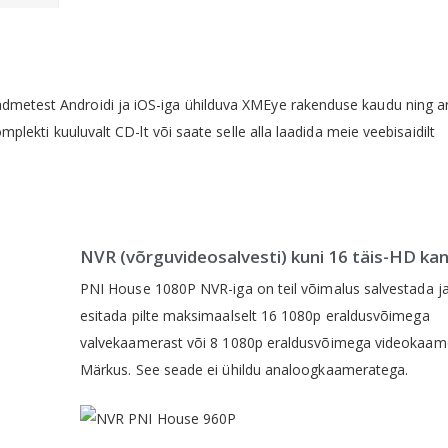
dmetest Androidi ja iOS-iga ühilduva XMEye rakenduse kaudu ning ar
mplekti kuuluvalt CD-lt või saate selle alla laadida meie veebisaidilt
NVR (võrguvideosalvesti) kuni 16 täis-HD kan
PNI House 1080P NVR-iga on teil võimalus salvestada j
esitada pilte maksimaalselt 16 1080p eraldusvõimega
valvekaamerast või 8 1080p eraldusvõimega videokaame
Märkus. See seade ei ühildu analoogkaameratega.