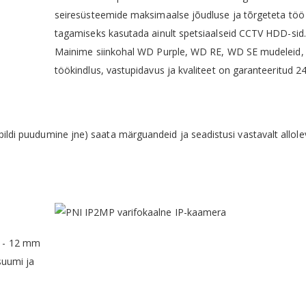
seiresüsteemide maksimaalse jõudluse ja tõrgeteta töö
tagamiseks kasutada ainult spetsiaalseid CCTV HDD-sid.
Mainime siinkohal WD Purple, WD RE, WD SE mudeleid, 
töökindlus, vastupidavus ja kvaliteet on garanteeritud 24
pildi puudumine jne) saata märguandeid ja seadistusi vastavalt allole
 - 12 mm
suumi ja