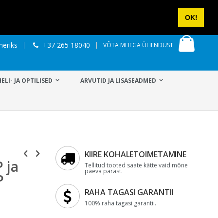
VÕTA ÜHENDUST
LOGI SISSE
UUS KONTO
OK!
Minu os
neriks
+37 265 18040
VÕTA MEIEGA ÜHENDUST
HELI- JA OPTILISED
ARVUTID JA LISASEADMED
KIIRE KOHALETOIMETAMINE
 ja
Tellitud tooted saate kätte vaid mõne
päeva pärast.
P
RAHA TAGASI GARANTII
100% raha tagasi garantii.