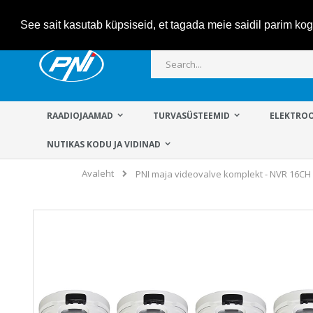
Skip
See sait kasutab küpsiseid, et tagada meie saidil parim k
to
Content
Otsi
RAADIOJAAMAD
TURVASÜSTEEMID
ELEKTROO
NUTIKAS KODU JA VIDINAD
Avaleht
PNI maja videovalve komplekt - NVR 16CH
Skip
to
the
end
of
the
images
gallery