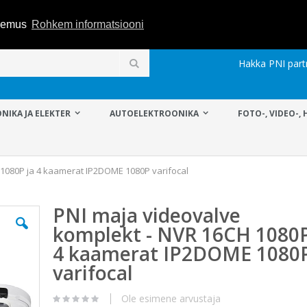
ogemus
Rohkem informatsiooni
Hakka PNI part
Otsi
NIKA JA ELEKTER
AUTOELEKTROONIKA
FOTO-, VIDEO-, 
 1080P ja 4 kaamerat IP2DOME 1080P varifocal
PNI maja videovalve
komplekt - NVR 16CH 1080P
4 kaamerat IP2DOME 1080
varifocal
Ole esimene arvustaja