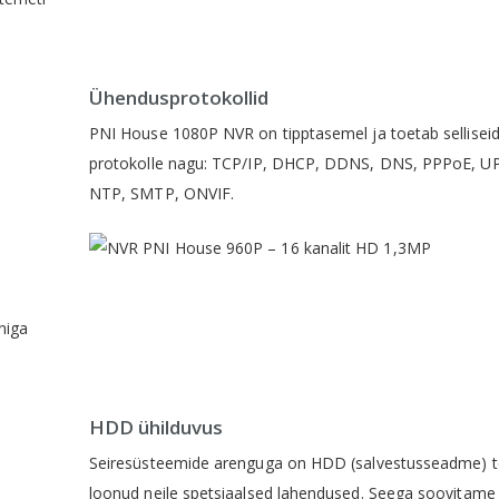
Ühendusprotokollid
PNI House 1080P NVR on tipptasemel ja toetab sellisei
protokolle nagu: TCP/IP, DHCP, DDNS, DNS, PPPoE, U
NTP, SMTP, ONVIF.
niga
HDD ühilduvus
Seiresüsteemide arenguga on HDD (salvestusseadme) t
loonud neile spetsiaalsed lahendused. Seega soovitame