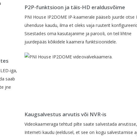
P2P-funktsioon ja täis-HD eraldusvõime
PNI House IP2DOME IP-kaamerale pääseb juurde otse
ühenduse kaudu, ilma et oleks vaja ruuterit konfigureeri
Sisestades oma kasutajanime ja parooli, on teil lihtne
juurdepääs kõikidele kaamera funktsioonidele.
stes
LED-iga,
eda saab
te jne
Kaugsalvestus arvutis või NVR-is
Videokaameraga tehtud pilte saate salvestada arvutisse
Interneti kaudu (eeldusel, et see on kogu salvestamise a